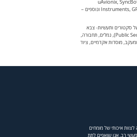
uAvionix, SyncBot
Instruments, GPSPATRON, Seyond, Comm-Connect ונוספים –
של סקטורים ותעשיות- צבא
ובטחון, תעופה וחלל, בטחון הציבור (Public Security), נמלים, תחבורה,
מעקב, מוסדות אקדמיים, ציוד
לצוות איכותי של מומחים
 מעשי רב. אנו שואפים לתת