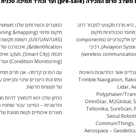
 היא מרכז מקצועי למבחר רחב
המוצרים והשירותים שלנו משמשים
תחומי טכנולוגיות מיקום
(positioning), ניווט ומיפוי, רכיבים ומכלולים אלקטרוניים (components
& sub-assemblies), מערכות תעופה (Aviayion Systems), רכיבי
ומערכות M2M / IoT, תקשורת אלחוטית (wireless communication)
(Condition Monitoring) ועוד.
ובליים אשר החדשנות והאיכות
עם הפנים קדימה- אנו תרים תמיד 
Trimble Navigation, Rakon, Ouster
ופתרונות היוצרים שינוי ומביאים 
Lidar, A
של תעשיות חדשות.
Polyphaser/Trans
החזון שלנו הוא להמשיך להיות מרכ
OmniStar, M2Global, S
וחדשניות – המייצר עבור שותפיו 
Teltonika, SureScan, 
מוצרים איכותיים וקשת מגוונת של
Seoul Roboti
CommuniThings, R
Aerospace – Geodetics