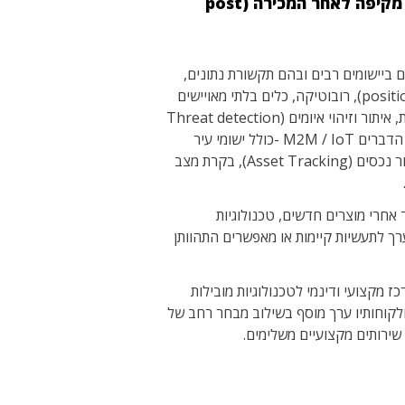
והיצע של שירותי ערך מוסף כוללים משלב טרום המכירה (pre-sale) ועד וכולל תמיכה טכנית מקיפה לאחר המכירה (post
 ביישומים רבים ובהם תקשורת נתונים,
מיקום ומיפוי (positioning &mapping), רובוטיקה, כלים בלתי מאויישים
(UV/UAV/UAS), רשתות תקשורת, איתור וזיהוי איומים (Threat detection
&Identification), אינטרנט של הדברים M2M / IoT -כולל ישומי עיר
חכמה (Smart City), מעקב ואיתור נכסים (Asset Tracking), בקרת מצב
אחרי מוצרים חדשים, טכנולוגיות
ערך לתעשיות קיימות או מאפשרים התהוותן
ז מקצועי ודינמי לטכנולוגיות מובילות
ולקוחותיו ערך מוסף בשילוב מבחר רחב של
 שירותים מקצועיים משלימים.