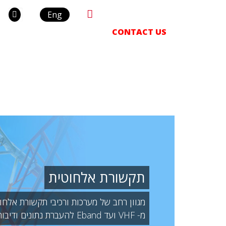
+972-3-9243352
Search
Eng
for:
S
COMPANY
ARTICLES
CONTACT US
תקשורת אלחוטית
מגוון רחב של מערכות ורכיבי תקשורת אלחו
מ- VHF ועד Eband להעברת נתונים ודיבור , PTP ו- PTMP.