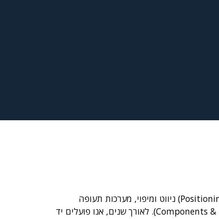
השותפים שלנו הינם מובילים טכנולוגיים ברמה הגלובלית בתחומי התקשורת, M2M /IoT, טכנולוגיות מיקום (Positioning) ניווט ומיפוי, מערכות תעופה
לאורך שנים, אנו פועלים יד