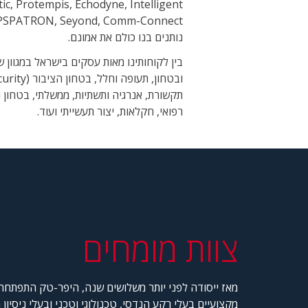
ic, Protempis, Echodyne, Intelligent
נותנים בנו כולם את אמונם.
בין לקוחותינו מאות עסקים בישראל במגוון 
תקשורת, אנרגיה ותשתיות, ממשלתי, בטחון ו
רפואי, חקלאות, יצור תעשייתי ועוד.
צוות מומחים
מאז ייסודה לפני יותר משלושים שנה, היפר-טק התפתחה 
מקצועיים בעלי רקע הנדסי, טכנולוגי וטכני ובעלי ניסיון