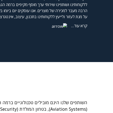
ללקוחותינו ושותפינו שירותי ערך מוסף מקיפים ברמה הגב
הרבה מעבר למכירה של מוצרים. אנו עוסקים יום ביומו בש
על מנת לעזור ולייעץ ללקוחותינו בתכנון, עיצוב, אינטגרצ
קרא עוד
…
(Aviation Systems), בטחון המולדת (Homeland Security) ורכיבים ומכלולים אלקטרוניים (Components & Sub-assemblies).